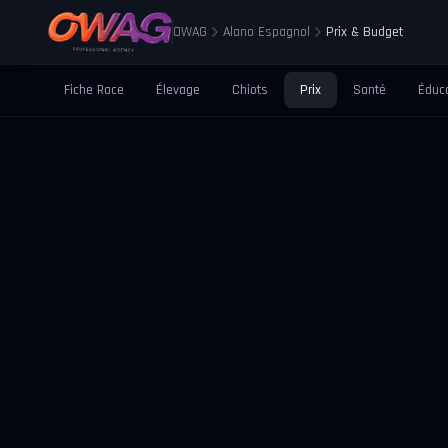
OWAG
Alano Espagnol
Prix & Budget
Fiche Race
Élevage
Chiots
Prix
Santé
Éduc