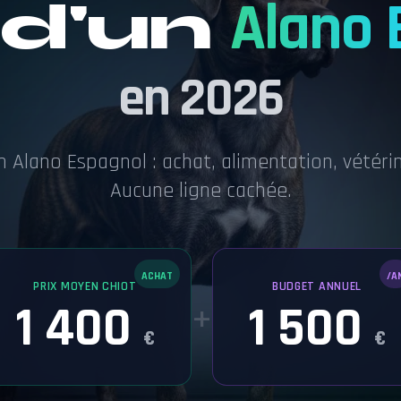
 d'un
Alano 
en 2026
n Alano Espagnol : achat, alimentation, vétéri
Aucune ligne cachée.
ACHAT
/A
PRIX MOYEN CHIOT
BUDGET ANNUEL
1 400
1 500
+
€
€