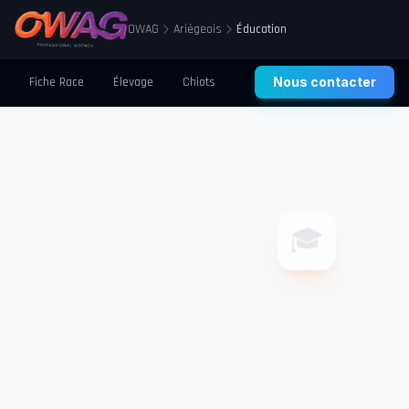
OWAG
Ariégeois
Éducation
Fiche Race
Élevage
Chiots
Prix
Nous contacter
Santé
Éducation
🎓