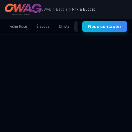
OWAG
Beagle
Prix & Budget
Fiche Race
Élevage
Chiots
Prix
Nous contacter
Santé
Éducation