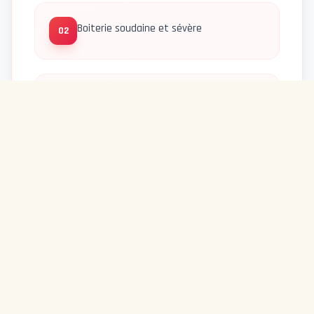
Boiterie soudaine et sévère
02
Abattement intense ou refus de se lever
03
Gencives pâles
04
Difficultés respiratoires
05