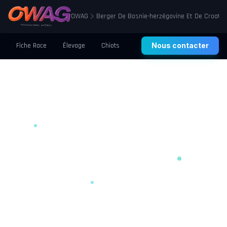
OWAG
Berger De Bosnie-herzégovine Et De Croatie
Fiche Race
Élevage
Chiots
Prix
Nous contacter
Santé
Éducation