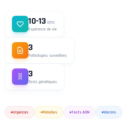
10-13
ans
Espérance de vie
3
Pathologies surveillées
3
🧬
Tests génétiques
Urgences
Maladies
Tests ADN
Vaccins