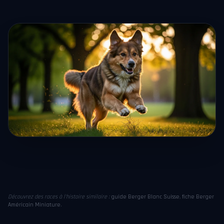
Découvrez des races à l'histoire similaire :
guide Berger Blanc Suisse
,
fiche Berger
Américain Miniature
.