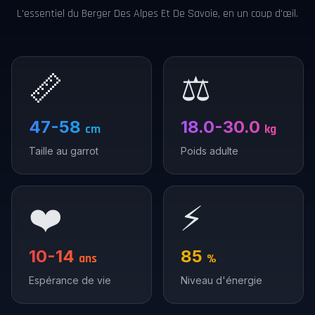
L'essentiel du Berger Des Alpes Et De Savoie, en un coup d'œil.
📏
⚖️
47-58
18.0-30.0
cm
kg
Taille au garrot
Poids adulte
❤️
⚡
10-14
85
ans
%
Espérance de vie
Niveau d'énergie