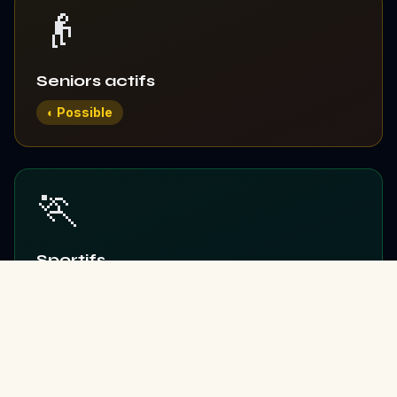
👴
Seniors actifs
◐ Possible
🏃
Sportifs
✓ Idéal
🔰