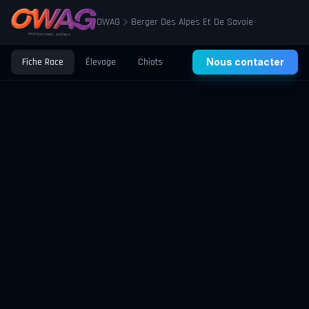
OWAG
Berger Des Alpes Et De Savoie
Fiche Race
Élevage
Chiots
Prix
Nous contacter
Santé
Éducation