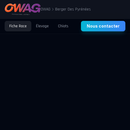
OWAG
Berger Des Pyrénées
Fiche Race
Élevage
Chiots
Prix
Nous contacter
Santé
Éducation