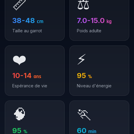
📏
⚖️
38-48
7.0-15.0
cm
kg
Taille au garrot
Poids adulte
❤️
⚡
10-14
95
ans
%
Espérance de vie
Niveau d'énergie
🧠
🏃
95
60
%
min