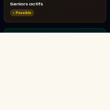
Seniors actifs
◐ Possible
🏃
Sportifs
✓ Idéal
🔰
Premier chien