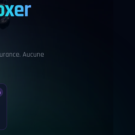
oxer
ssurance. Aucune
N