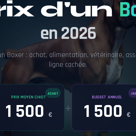
rix d'un
B
en 2026
un Boxer : achat, alimentation, vétérinaire, a
ligne cachée.
ACHAT
/A
PRIX MOYEN CHIOT
BUDGET ANNUEL
1 500
1 500
+
€
€