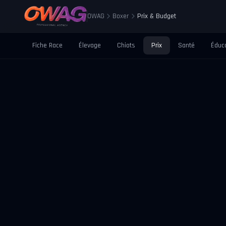
OWAG
Boxer
Prix & Budget
Fiche Race
Élevage
Chiots
Prix
Santé
Éduc