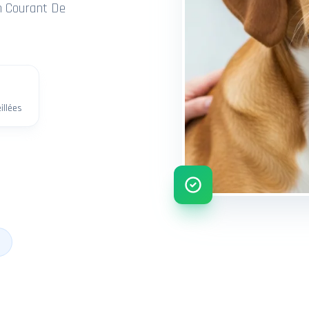
en Courant De
illées