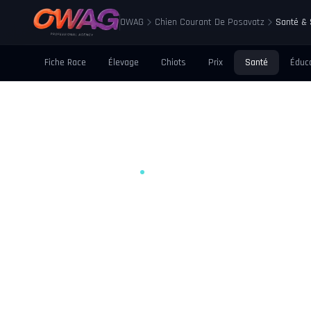
OWAG
Chien Courant De Posavatz
Santé & 
Fiche Race
Élevage
Chiots
Prix
Santé
Éduc