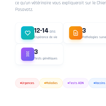
ce qu'un vétérinaire vous expliquerait sur le Chi
Posavatz.
12-14
3
ans
Espérance de vie
Pathologies surve
3
🧬
Tests génétiques
Urgences
Maladies
Tests ADN
Vaccins