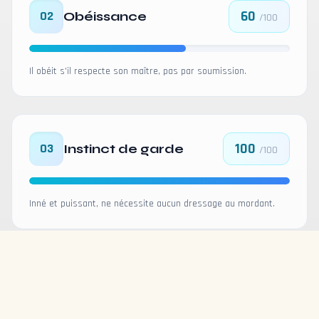
60
02
Obéissance
/100
Il obéit s'il respecte son maître, pas par soumission.
100
03
Instinct de garde
/100
Inné et puissant, ne nécessite aucun dressage au mordant.
70
04
Sociabilité
/100