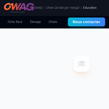
OWAG
Chien De Berger Kangal
Éducation
Fiche Race
Élevage
Chiots
Prix
Nous contacter
Santé
Éducation
🎓