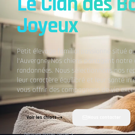
Le Clan des B
Joyeux
Petit élevage familial passionné situé 
l'Auvergne. Nos chiens partagent notre 
randonnées. Nous sélectionnons nos re
leur caractère équilibré et leur santé i
vous offrir des compagnons de vie exce
Voir les chiots
Nous contacter
Découvrir Border Terrier