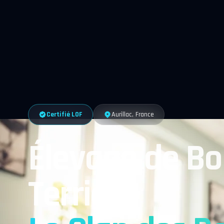
Certifié LOF
Aurillac, France
Élevage de Bo
Terrier