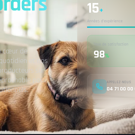
orders
15
+
Années d'expérience
Taux de satisfaction
au cœur de
98
%
quotidien et nos
producteurs sur
rréprochable pour
APPELEZ-NOUS
04 71 00 00
ptionnels.