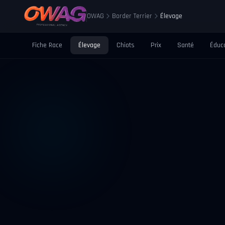
OWAG
Border Terrier
Élevage
Fiche Race
Élevage
Chiots
Prix
Santé
Éduc