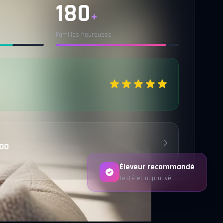
180
+
Familles heureuses
 00
Éleveur recommandé
Testé et approuvé