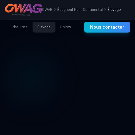
OWAG
Épagneul Nain Continental
Élevage
Fiche Race
Élevage
Chiots
Prix
Nous contacter
Santé
Éducation