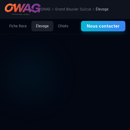
OWAG
Grand Bouvier Suisse
Élevage
Fiche Race
Élevage
Chiots
Prix
Nous contacter
Santé
Éducation