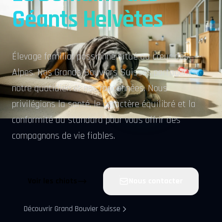
Géants Helvètes
Élevage familial passionné situé au cœur des
Alpes. Nos Grands Bouviers Suisses partagent
notre quotidien et nos randonnées. Nous
privilégions la santé, le caractère équilibré et la
conformité au standard pour vous offrir des
compagnons de vie fiables.
Voir les chiots
Nous contacter
Découvrir Grand Bouvier Suisse