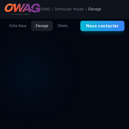
OWAG
Schnauzer Moyen
Élevage
Fiche Race
Élevage
Chiots
Prix
Nous contacter
Santé
Éducation