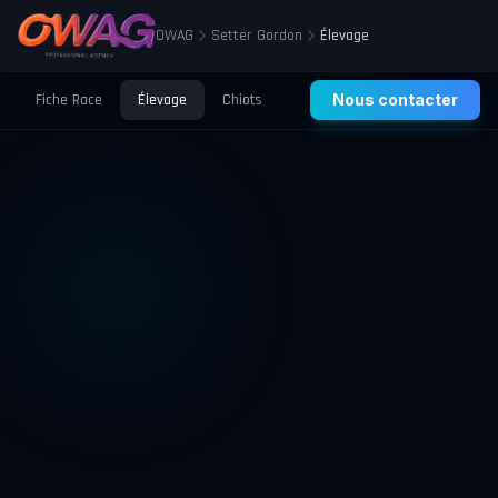
OWAG
Setter Gordon
Élevage
Fiche Race
Élevage
Chiots
Prix
Nous contacter
Santé
Éducation