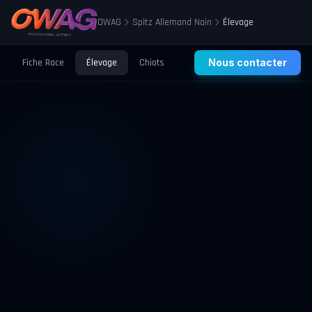
OWAG
Spitz Allemand Nain
Élevage
Fiche Race
Élevage
Chiots
Prix
Nous contacter
Santé
Éducation