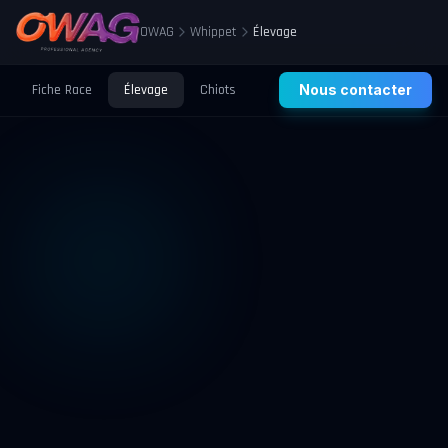
OWAG
Whippet
Élevage
Fiche Race
Élevage
Chiots
Prix
Nous contacter
Santé
Éducation