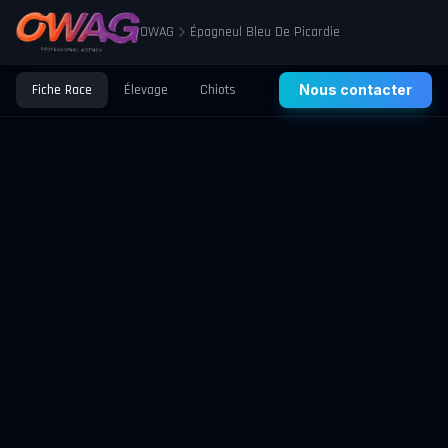
OWAG
Épagneul Bleu De Picardie
Fiche Race
Élevage
Chiots
Prix
Nous contacter
Santé
Éducation