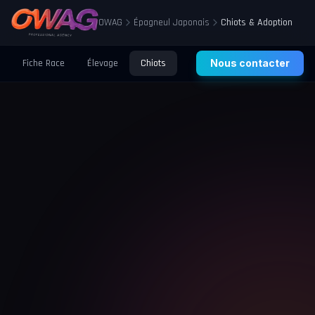
OWAG
Épagneul Japonais
Chiots & Adoption
Fiche Race
Élevage
Chiots
Prix
Nous contacter
Santé
Éducation