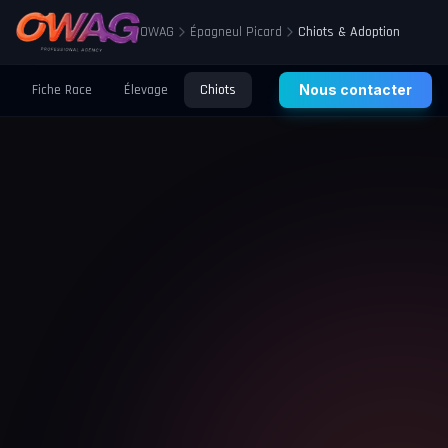
OWAG
Épagneul Picard
Chiots & Adoption
Fiche Race
Élevage
Chiots
Prix
Nous contacter
Santé
Éducation