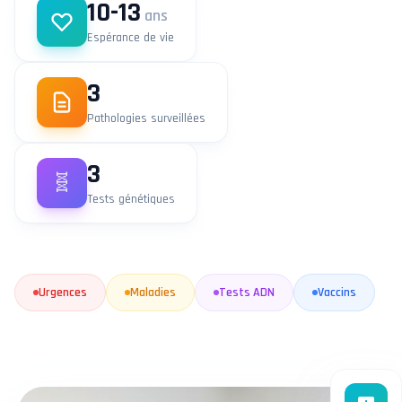
10-13
ans
Espérance de vie
3
Pathologies surveillées
3
🧬
Tests génétiques
Urgences
Maladies
Tests ADN
Vaccins