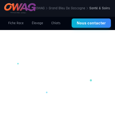
OWAG
Grand Bleu De Gascogne
Santé & Soins
Fiche Race
Élevage
Chiots
Prix
Nous contacter
Santé
Éducation