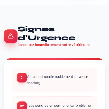
Signes
d'Urgence
Consultez immédiatement votre vétérinaire
Ventre qui gonfle rapidement (urgence
01
absolue)
Tête penchée en permanence (problème
02