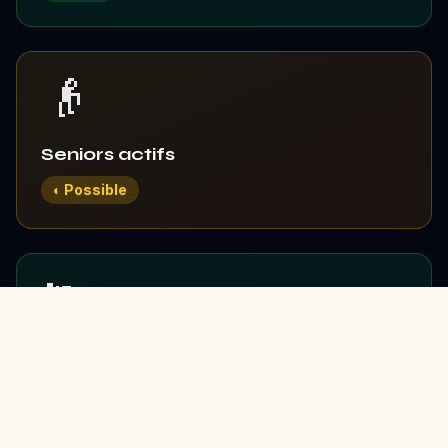
👴
Seniors actifs
◐ Possible
🏃
Sportifs
✓ Idéal