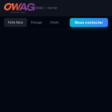
OWAG
Harrier
Fiche Race
Élevage
Chiots
Prix
Nous contacter
Santé
Éducation