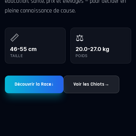
éducation, santé, prix et élevages — pour décider en
pleine connaissance de cause.
📏
⚖️
46-55 cm
20.0-27.0 kg
TAILLE
POIDS
Découvrir la Race
↓
Voir les Chiots
→