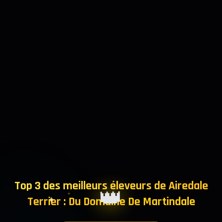
Top 3 des meilleurs éleveurs de Airedale
👑
✦
Terrier : Du Domaine De Martindale
✦