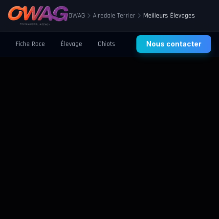
OWAG
Airedale Terrier
Meilleurs Élevages
Fiche Race
Élevage
Chiots
Prix
Nous contacter
Santé
Éducation