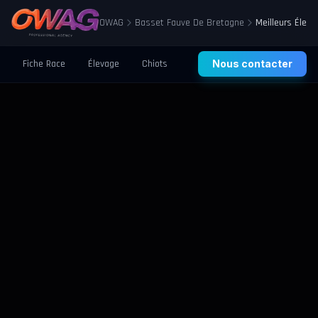
OWAG
Basset Fauve De Bretagne
Meilleurs Élev
Fiche Race
Élevage
Chiots
Prix
Nous contacter
Santé
Éducation