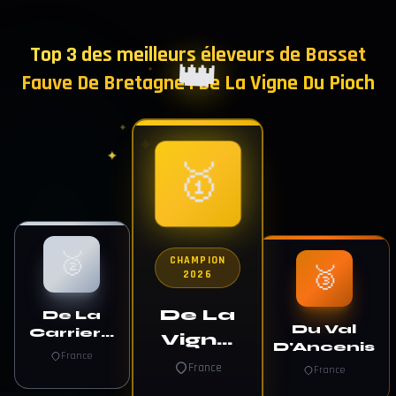
Top 3 des meilleurs éleveurs de Basset
👑
✦
Fauve De Bretagne : De La Vigne Du Pioch
✦
✦
✦
✦
✦
🥇
🥈
CHAMPION
🥉
2026
De La
De La
Du Val
Carriere
Vigne
D'Ancenis
De Thil
France
Du
France
France
Pioch