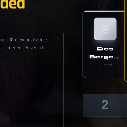
rded
🥈
nce. 10 éleveurs évalués
sé meilleur éleveur de
Des
Bergers
Des
France
Mille Et
Une
Nuit
2