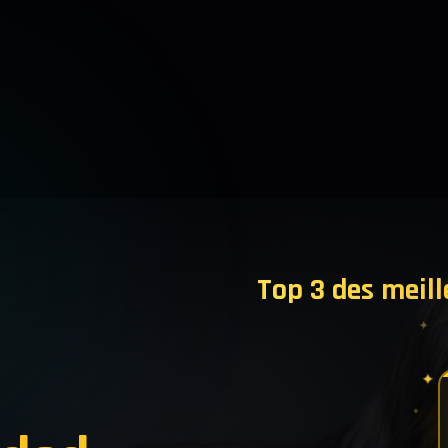
Top 3 des meill
✦
✦
✦