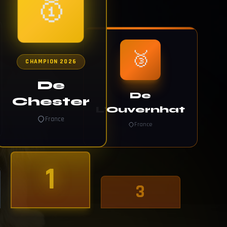
🥇
🥉
CHAMPION 2026
De
De
Chester
L'Ouvernhat
France
France
1
3