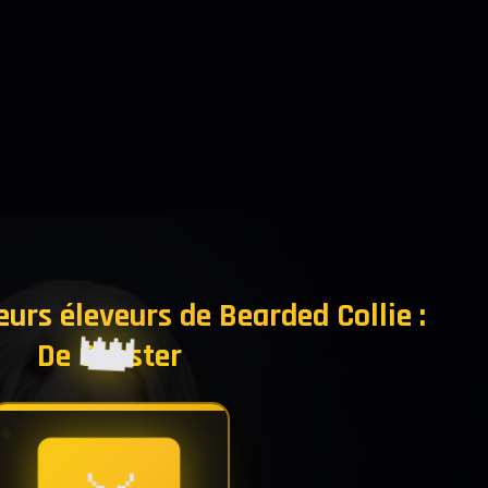
eurs éleveurs de Bearded Collie :
👑
De Chester
✦
✦
✦