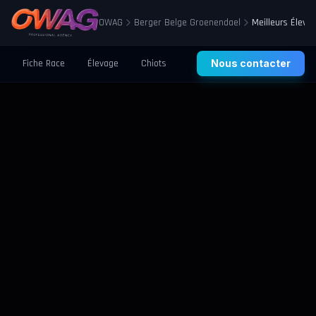
OWAG
Berger Belge Groenendael
Meilleurs Éleva
Fiche Race
Élevage
Chiots
Prix
Nous contacter
Santé
Éducation