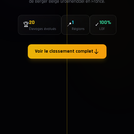
de Berger Belge Groenendael en France.
20
1
100%
🏆
📍
✓
Élevages évalués
Régions
LOF
Voir le classement complet