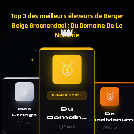
Top 3 des meilleurs éleveurs de Berger
Belge Groenendael : Du Domaine De La
👑
✦
Noblerie
✦
✦
✦
✦
✦
🥇
🥈
🥉
CHAMPION 2026
Du
Des
De
Etangs
Domaine
Condivicnum
Sauvages
France
De La
France
France