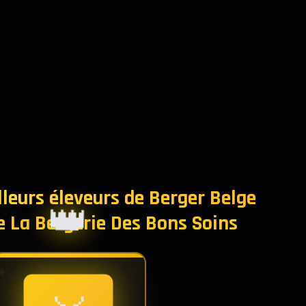
lleurs éleveurs de Berger Belge
👑
De La Bergerie Des Bons Soins
✦
✦
✦