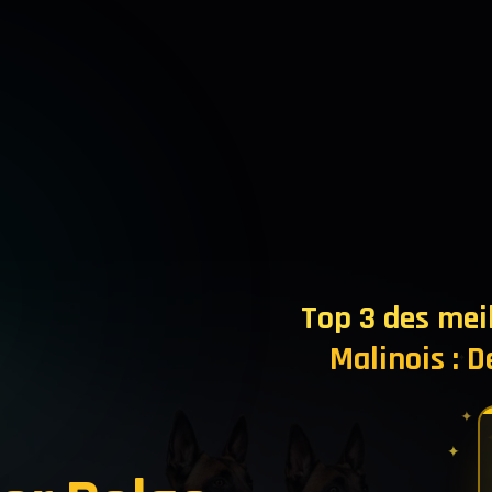
Top 3 des mei
Malinois : 
✦
✦
✦