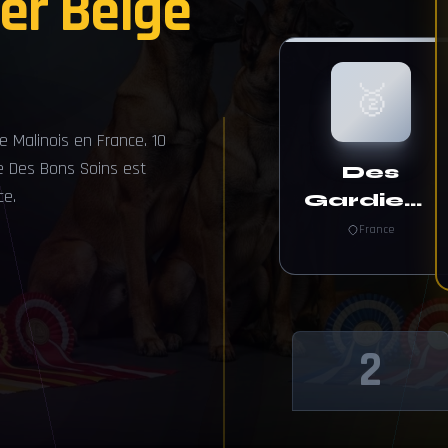
er Belge
🥈
 Malinois en France. 10
e Des Bons Soins est
Des
ce.
Gardiens
De La
France
Cigogne
2