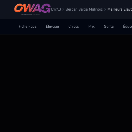
OWAG
Berger Belge Malinois
Meilleurs Élev
Fiche Race
Élevage
Chiots
Prix
Santé
Éduc