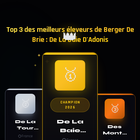
Top 3 des meilleurs éleveurs de Berger De
👑
✦
Brie : De La Baie D'Adonis
✦
✦
✦
✦
✦
🥇
🥈
CHAMPION
🥉
2026
De La
De La
Des
Tour
Baie
Monts
Saint
France
D'Adonis
D'En