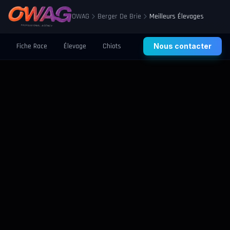
OWAG
Berger De Brie
Meilleurs Élevages
Fiche Race
Élevage
Chiots
Prix
Nous contacter
Santé
Éducation