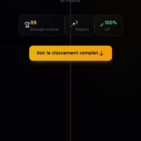
en France.
59
1
100%
🏆
📍
✓
Élevages évalués
Régions
LOF
Voir le classement complet