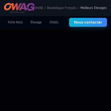
OWAG
Bouledogue Français
Meilleurs Élevages
Fiche Race
Élevage
Chiots
Prix
Nous contacter
Santé
Éducation