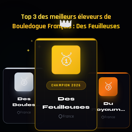
Top 3 des meilleurs éleveurs de
👑
✦
Bouledogue Français : Des Feuilleuses
✦
✦
✦
✦
✦
🥇
🥈
🥉
CHAMPION 2026
Des
Des
Du
Boules
Feuilleuses
Royaume
Aux Mil
France
Des Ty
France
Facettes
France
Zef