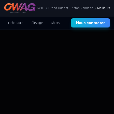
OWAG
Grand Basset Griffon Vendéen
Meilleurs É
Fiche Race
Élevage
Chiots
Prix
Nous contacter
Santé
Éducation