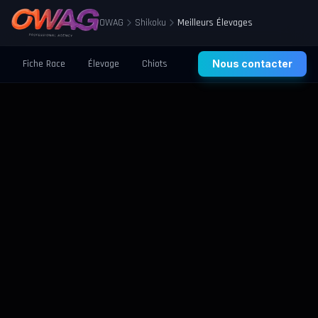
OWAG
Shikoku
Meilleurs Élevages
Fiche Race
Élevage
Chiots
Prix
Nous contacter
Santé
Éducation