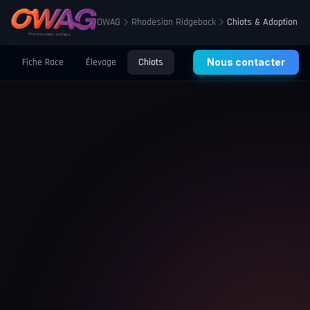
OWAG
Rhodesian Ridgeback
Chiots & Adoption
Fiche Race
Élevage
Chiots
Prix
Nous contacter
Santé
Éducation