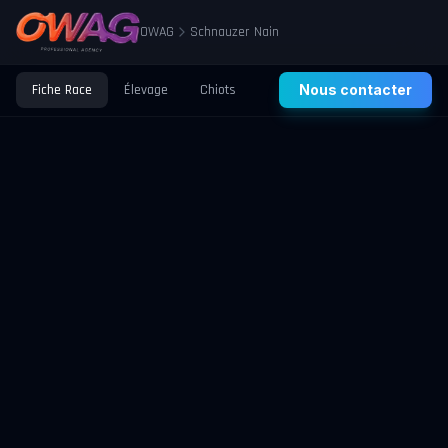
OWAG
Schnauzer Nain
Fiche Race
Élevage
Chiots
Prix
Nous contacter
Santé
Éducation