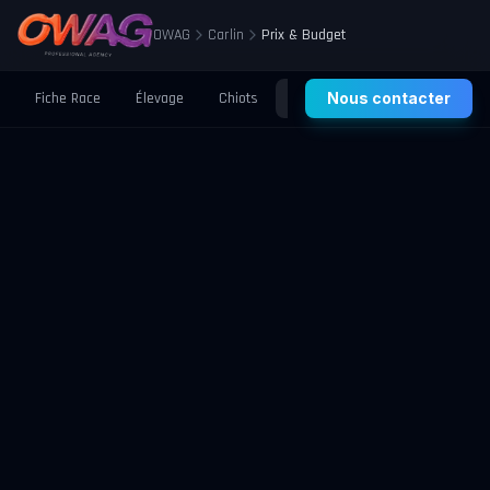
OWAG
Carlin
Prix & Budget
Fiche Race
Élevage
Chiots
Prix
Nous contacter
Santé
Éducation