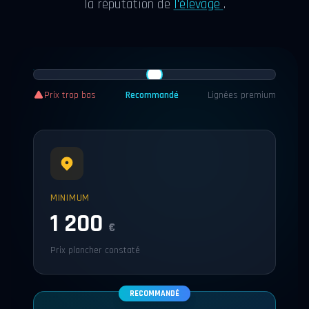
la réputation de
l'élevage
.
Prix trop bas
Recommandé
Lignées premium
MINIMUM
1 200
€
Prix plancher constaté
RECOMMANDÉ