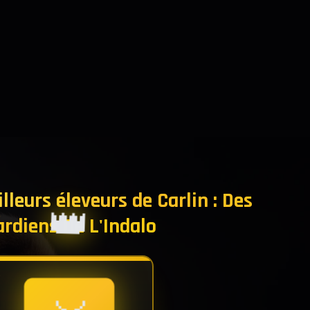
lleurs éleveurs de Carlin : Des
👑
✦
rdiens De L'Indalo
✦