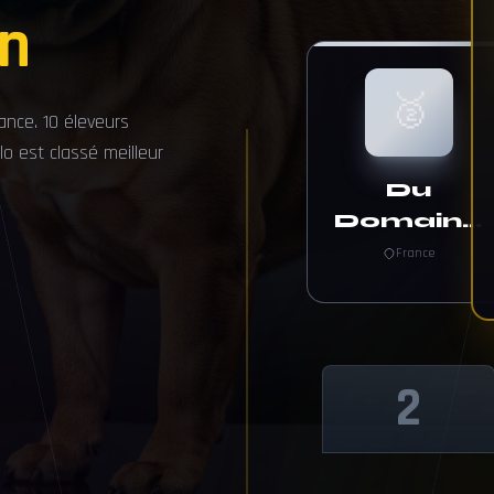
in
🥈
ance. 10 éleveurs
o est classé meilleur
Du
Domaine
De
France
Paladine
2