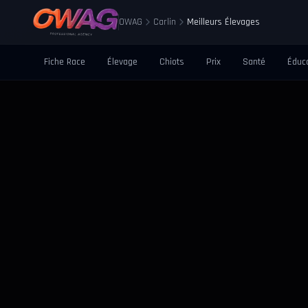
OWAG
Carlin
Meilleurs Élevages
Fiche Race
Élevage
Chiots
Prix
Santé
Éduc