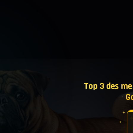
Top 3 des mei
Ga
✦
✦
✦
✦