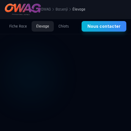
OWAG
Basenji
Élevage
Fiche Race
Élevage
Chiots
Prix
Nous contacter
Santé
Éducation