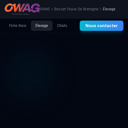
OWAG
Basset Fauve De Bretagne
Élevage
Fiche Race
Élevage
Chiots
Prix
Nous contacter
Santé
Éducation