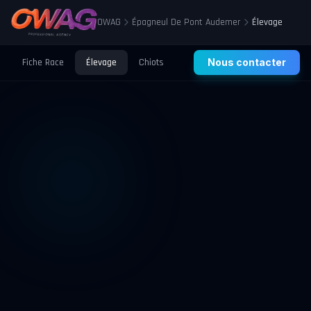
OWAG
Épagneul De Pont Audemer
Élevage
Fiche Race
Élevage
Chiots
Prix
Nous contacter
Santé
Éducation