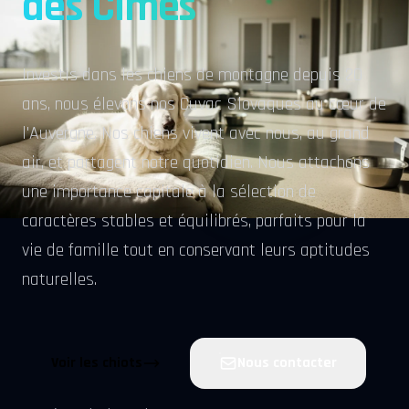
des Cimes
Investis dans les chiens de montagne depuis 20
ans, nous élevons nos Cuvac Slovaques au cœur de
l'Auvergne. Nos chiens vivent avec nous, au grand
air, et partagent notre quotidien. Nous attachons
une importance capitale à la sélection de
caractères stables et équilibrés, parfaits pour la
vie de famille tout en conservant leurs aptitudes
naturelles.
Voir les chiots
Nous contacter