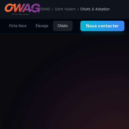
OWAG
Saint Hubert
Chiots & Adoption
Fiche Race
Élevage
Chiots
Prix
Nous contacter
Santé
Éducation