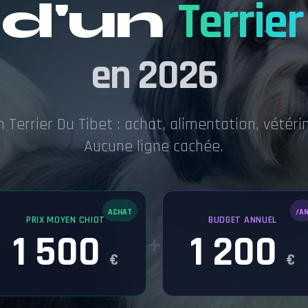
 d'un
Terrier
en 2026
n Terrier Du Tibet : achat, alimentation, vétéri
Aucune ligne cachée.
ACHAT
/A
PRIX MOYEN CHIOT
BUDGET ANNUEL
1 500
1 200
+
€
€