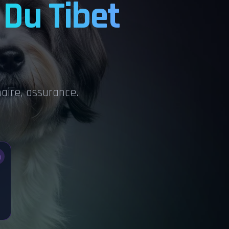
 Du Tibet
naire, assurance.
N