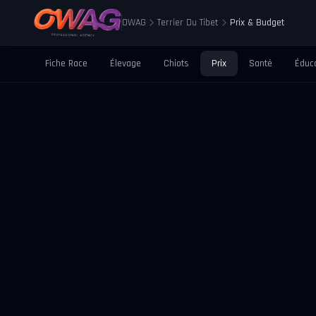
OWAG
Terrier Du Tibet
Prix & Budget
Fiche Race
Élevage
Chiots
Prix
Santé
Éduc