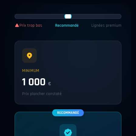
Prix trop bas
Recommandé
Lignées premium
MINIMUM
1 000
€
Prix plancher constaté
RECOMMANDÉ