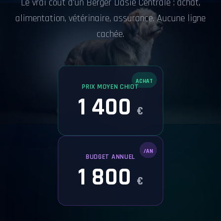
Le vrai coût d'un Berger Dasie Centrale : achat,
alimentation, vétérinaire, assurance. Aucune ligne
cachée.
ACHAT
PRIX MOYEN CHIOT
1 400
€
/AN
BUDGET ANNUEL
1 800
€
Découvrir le détail