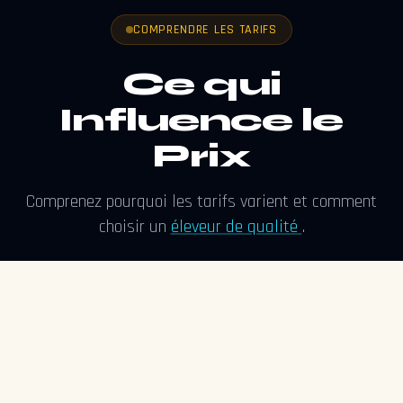
COMPRENDRE LES TARIFS
Ce qui
Influence le
Prix
Comprenez pourquoi les tarifs varient et comment
choisir un
éleveur de qualité
.
1
Lignées importées (Russie/Asie)
Les importations de sang neuf coûtent cher aux éleveurs.