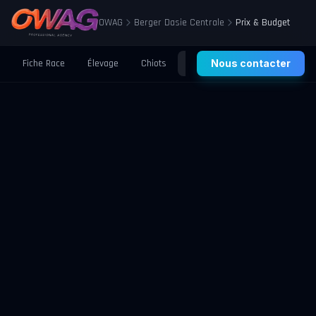
OWAG
Berger Dasie Centrale
Prix & Budget
Fiche Race
Élevage
Chiots
Prix
Nous contacter
Santé
Éducation