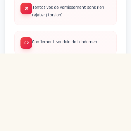
Tentatives de vomissement sans rien
01
rejeter (torsion)
Gonflement soudain de l'abdomen
02
Boiterie sévère et soudaine
03
Abattement intense ou refus de se lever
04