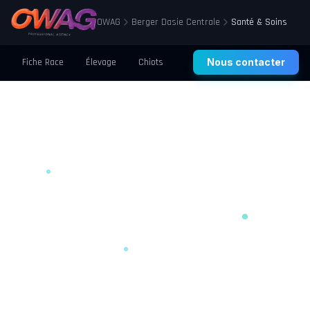
OWAG
Berger Dasie Centrale
Santé & Soins
Fiche Race
Élevage
Chiots
Prix
Nous contacter
Santé
Éducation