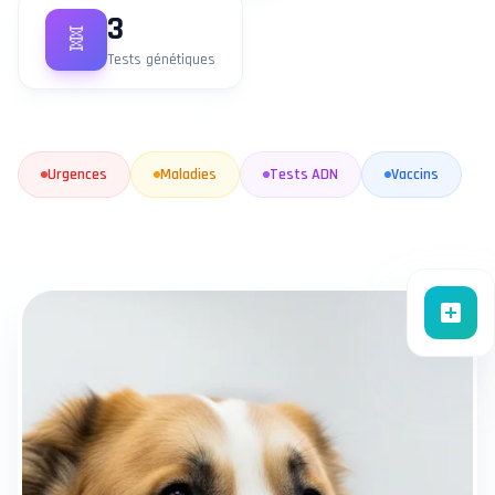
3
🧬
Tests génétiques
Urgences
Maladies
Tests ADN
Vaccins