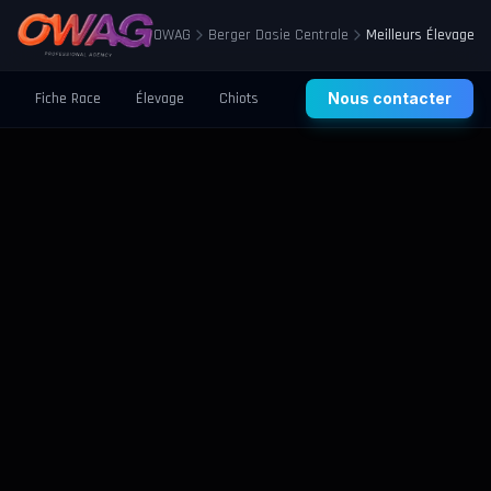
OWAG
Berger Dasie Centrale
Meilleurs Élevages
Fiche Race
Élevage
Chiots
Prix
Nous contacter
Santé
Éducation