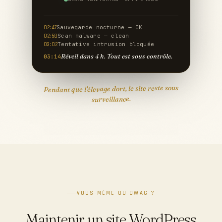
Sauvegarde nocturne — OK
02:47
Scan malware — clean
02:58
Tentative intrusion bloquée
03:02
Réveil dans 4 h. Tout est sous contrôle.
03:14
Pendant que l'élevage dort, le site reste sous
surveillance.
VOUS-MÊME OU OWAG ?
Maintenir un site WordPress