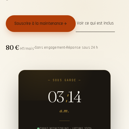
Voir ce qui est inclus
Souscrire à la maintenance
80 €
Sans engagement
Réponse sous 24 h
HT/mois
— SOUS GARDE —
03
14
:
a.m.
OWAG MONITORING · UPTIME 100%